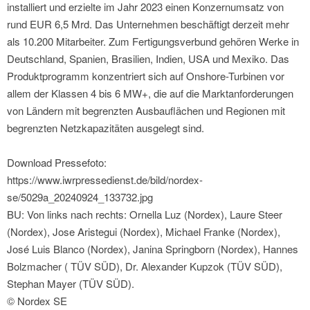
installiert und erzielte im Jahr 2023 einen Konzernumsatz von
rund EUR 6,5 Mrd. Das Unternehmen beschäftigt derzeit mehr
als 10.200 Mitarbeiter. Zum Fertigungsverbund gehören Werke in
Deutschland, Spanien, Brasilien, Indien, USA und Mexiko. Das
Produktprogramm konzentriert sich auf Onshore-Turbinen vor
allem der Klassen 4 bis 6 MW+, die auf die Marktanforderungen
von Ländern mit begrenzten Ausbauflächen und Regionen mit
begrenzten Netzkapazitäten ausgelegt sind.
Download Pressefoto:
https://www.iwrpressedienst.de/bild/nordex-
se/5029a_20240924_133732.jpg
BU: Von links nach rechts: Ornella Luz (Nordex), Laure Steer
(Nordex), Jose Aristegui (Nordex), Michael Franke (Nordex),
José Luis Blanco (Nordex), Janina Springborn (Nordex), Hannes
Bolzmacher ( TÜV SÜD), Dr. Alexander Kupzok (TÜV SÜD),
Stephan Mayer (TÜV SÜD).
© Nordex SE