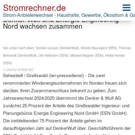
Stromrechner.de
Pressemitteilung Denker & Wulf AG
Strom-Anbieterwechsel - Haushalte, Gewerbe, Ökostrom & G
Denker Wulf und Energie Engineering
Nord wachsen zusammen
Von unten nach oben: Torsten Levsen (DenkerWulf), Kerstin Baumgard (EEN), Thomas
Behrendt (DenkerWulf), Ute Heitmann (EEN), Michael Wagner (EEN), Heike Harder
(EEN)
© Denker & Wulf AG
Sehestedt / Greifswald (iwr-pressedienst) - Die zwei
renommierten Windenergieunternehmen im Norden freuen sich
darüber, ihren Zusammenschluss bekannt zu geben. Zum
Jahreswechsel 2024/2025 übernimmt die Denker & Wulf AG
zunächst 25 Prozent der Anteile des Greifswalder Ingenieur- und
Planungsbüros Energie Engineering Nord GmbH (EEN GmbH).
Die verbleibenden 75 Prozent der Anteile gehen im
darauffolgenden Jahr auf DenkerWulf über. Geschäftsführerin der