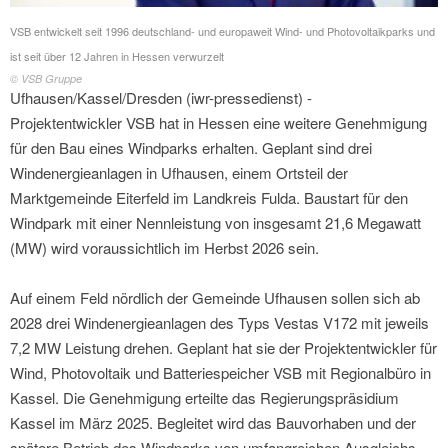
VSB entwickelt seit 1996 deutschland- und europaweit Wind- und Photovoltaikparks und
ist seit über 12 Jahren in Hessen verwurzelt
© VSB Gruppe
Ufhausen/Kassel/Dresden (iwr-pressedienst) -
Projektentwickler VSB hat in Hessen eine weitere Genehmigung
für den Bau eines Windparks erhalten. Geplant sind drei
Windenergieanlagen in Ufhausen, einem Ortsteil der
Marktgemeinde Eiterfeld im Landkreis Fulda. Baustart für den
Windpark mit einer Nennleistung von insgesamt 21,6 Megawatt
(MW) wird voraussichtlich im Herbst 2026 sein.
Auf einem Feld nördlich der Gemeinde Ufhausen sollen sich ab
2028 drei Windenergieanlagen des Typs Vestas V172 mit jeweils
7,2 MW Leistung drehen. Geplant hat sie der Projektentwickler für
Wind, Photovoltaik und Batteriespeicher VSB mit Regionalbüro in
Kassel. Die Genehmigung erteilte das Regierungspräsidium
Kassel im März 2025. Begleitet wird das Bauvorhaben und der
spätere Betrieb des Windparks von umfangreichen Ausgleichs-