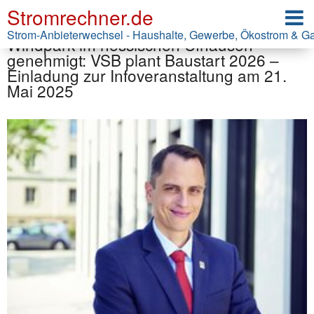
Stromrechner.de
Pressemitteilung VSB Holding GmbH
Strom-Anbieterwechsel - Haushalte, Gewerbe, Ökostrom & G
Windpark im hessischen Ufhausen
genehmigt: VSB plant Baustart 2026 –
Einladung zur Infoveranstaltung am 21.
Mai 2025