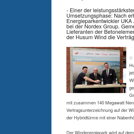
- Einer der leistungsstärks
Umsetzungsphase: Nach erh
Energieparkentwickler UKA
bei der Nordex Group. Gem
Lieferanten der Betonelemen
der Husum Wind die Verträg
© 
Hu
je
Wi
ge
Gr
mit zusammen 140 Megawatt Nennlei
Vertragsunterzeichnung auf der 
der Hybridtürme mit einer Naben
Der Windenergiepark wird auf de