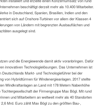
kten installiert und erzielte einen Konzernumsatz von rund
ternehmen beschäftigt derzeit mehr als 10.400 Mitarbeiter.
rke in Deutschland, Spanien, Brasilien, Indien und den
riert sich auf Onshore-Turbinen vor allem der Klassen 4
rderungen von Ländern mit begrenzten Ausbauflächen und
itäten ausgelegt sind.
nutzen und die Energiewende damit aktiv voranbringen. Dafür
ren innovativen Technologielösungen. Das Unternehmen ist
n Deutschlands Markt- und Technologieführer bei der
ung von Hybridtürmen für Windenergieanlagen. 2017 stellte
sten Windkraftanlagen an Land mit 178 Metern Nabenhöhe
e Tochtergesellschaft der Firmengruppe Max Bögl. Mit rund
terinnen und Mitarbeitern an weltweit mehr als 40 Standorten
2,6 Mrd. Euro zählt Max Bögl zu den größten Bau-,