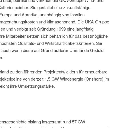
nd baut, betreibt und verkauft die UKA-Gruppe Wind- und
tteriespeicher. Sie gestaltet eine zukunftsfähige
Europa und Amerika: unabhängig von fossilen
tromgestehungskosten und klimaschonend. Die UKA-Gruppe
en und verfolgt seit Gründung 1999 eine langfristig
hre Mitarbeiter setzen sich beharrlich für das bestmögliche
höchsten Qualitäts- und Wirtschaftlichkeitskriterien. Sie
n, auch wenn diese auf Grund äußerer Umstände Geduld
n.
and zu den führenden Projektentwicklern für erneuerbare
jektpipeline von derzeit 1,5 GW Windenergie (Onshore) im
reicht ihre Umsetzungsstärke.
mensgeschichte bislang insgesamt rund 57 GW