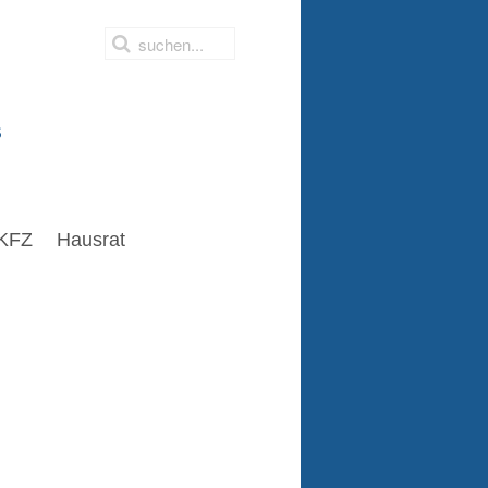
s
KFZ
Hausrat