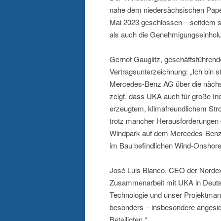
nahe dem niedersächsischen Papen
Mai 2023 geschlossen – seitdem s
als auch die Genehmigungseinholu
Gernot Gauglitz, geschäftsführend
Vertragsunterzeichnung: „Ich bin s
Mercedes-Benz AG über die nächst
zeigt, dass UKA auch für große Ind
erzeugtem, klimafreundlichem Stro
trotz mancher Herausforderungen –
Windpark auf dem Mercedes-Benz P
im Bau befindlichen Wind-Onshore 
José Luis Blanco, CEO der Nordex 
Zusammenarbeit mit UKA in Deutsc
Technologie und unser Projektma
besonders – insbesondere angesich
Beteiligten.“