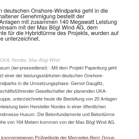
ten deutschen Onshore-Windparks geht in die
altener Genehmigung bestellt der
 Anlagen mit zusammen 140 Megawatt Leistung
einsam mit der Max Bögl Wind AG, dem
te für die Hybridtürme des Projekts, wurden auf
e unterzeichnet.
UKA, Nordex, Max Bögl Wind
sum (iwr-pressedienst) - Mit dem Projekt Papenburg geht
tzt einer der leistungsstärksten deutschen Onshore-
ndparks in die Umsetzungsphase. Gernot Gauglitz,
schäftsführender Gesellschafter der planenden UKA-
uppe, unterzeichnete heute die Bestellung von 20 Anlagen
stung beim Hersteller Nordex in einer öffentlichen
Windmesse Husum. Die Betonfundamente und Betontürme
höhe von 164 Metern kommen von der Max Bögl Wind AG.
m konzerneigenen Prüfgelände der Mercedes-Benz Group