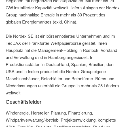
Regionen mit begrenzten Netzkapazitäten. Mit mehr als 29
GW installierter Kapazität weltweit, liefern Anlagen der Nordex
Group nachhaltige Energie in mehr als 80 Prozent des
globalen Energiemarktes (exkl. China).
Die Nordex SE ist ein börsennotiertes Unternehmen und im
TecDAX der Frankfurter Wertpapierbörse gelistet. Ihren
Hauptsitz hat die Management-Holding in Rostock, Vorstand
und Verwaltung sind in Hamburg angesiedelt. In
Produktionsstätten in Deutschland, Spanien, Brasilien, den
USA und in Indien produziert die Nordex Group eigene
Maschinenhäuser, Rotorblätter und Betontürme. Büros und
Niederlassungen unterhält die Gruppe in mehr als 25 Ländern
weltweit.
Geschäftsfelder
Windenergie, Hersteller, Planung, Finanzierung,
Windparkverwaltung/-betrieb, Projektentwicklung, komplette
WKA, Turn-Key-Projekte, Beteiligungsprojekte, Rund-um-