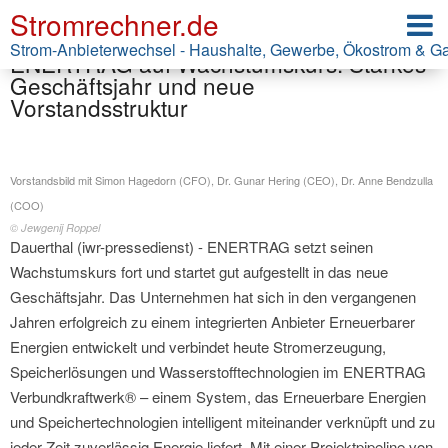
Stromrechner.de
Pressemitteilung ENERTRAG SE
Strom-Anbieterwechsel - Haushalte, Gewerbe, Ökostrom & G
ENERTRAG auf Wachstumskurs: Starkes
Geschäftsjahr und neue
Vorstandsstruktur
Vorstandsbild mit Simon Hagedorn (CFO), Dr. Gunar Hering (CEO), Dr. Anne Bendzulla
(COO)
© Jewgenij Roppel
Dauerthal (iwr-pressedienst) - ENERTRAG setzt seinen
Wachstumskurs fort und startet gut aufgestellt in das neue
Geschäftsjahr. Das Unternehmen hat sich in den vergangenen
Jahren erfolgreich zu einem integrierten Anbieter Erneuerbarer
Energien entwickelt und verbindet heute Stromerzeugung,
Speicherlösungen und Wasserstofftechnologien im ENERTRAG
Verbundkraftwerk® – einem System, das Erneuerbare Energien
und Speichertechnologien intelligent miteinander verknüpft und zu
jeder Zeit zuverlässig Energie liefert. Mit einer Projektpipeline von