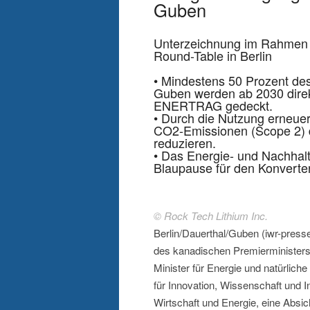
Guben
Unterzeichnung im Rahmen d
Round-Table in Berlin
• Mindestens 50 Prozent de
Guben werden ab 2030 direk
ENERTRAG gedeckt.
• Durch die Nutzung erneuerb
CO2-Emissionen (Scope 2) 
reduzieren.
• Das Energie- und Nachhalt
Blaupause für den Konverter
© Rock Tech Lithium Inc.
Berlin/Dauerthal/Guben (iwr-pre
des kanadischen Premierminister
Minister für Energie und natürlich
für Innovation, Wissenschaft und I
Wirtschaft und Energie, eine Absic