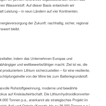
en Wasserstoff. Auf dieser Basis entwickeln wir
tt Leistung – in neun Ländern auf vier Kontinenten.
ergieversorgung der Zukunft: nachhaltig, sicher, regional
swert bleibt.
ezeitalter, indem das Unternehmen Europas und
bhängiger und wettbewerbsfähiger macht. Ziel ist es, die
produziertem Lithium sicherzustellen – für eine resiliente,
schöpfungskette von der Mine bis zum Batteriegrundstoff.
gsvolle Rohstoffgewinnung, moderne und bewährte
kus auf Kreislaufwirtschaft. Die Lithiumhydroxidkonverter-
.000 Tonnen p.a., anerkannt als strategisches Projekt im
als Act) und Ontario (Kanada, bis zu 36.000 Tonnen p.a.)