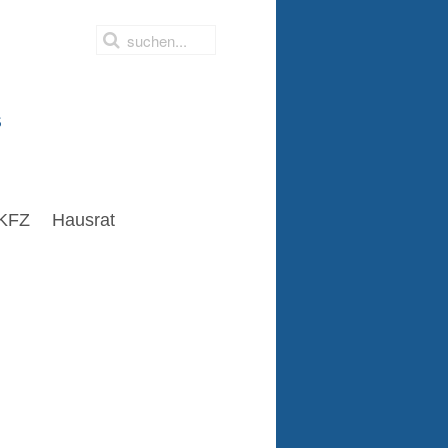
s
KFZ
Hausrat