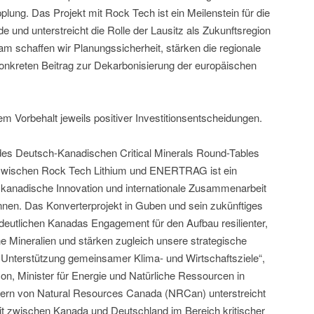
ng. Das Projekt mit Rock Tech ist ein Meilenstein für die
 und unterstreicht die Rolle der Lausitz als Zukunftsregion
am schaffen wir Planungssicherheit, stärken die regionale
onkreten Beitrag zur Dekarbonisierung der europäischen
m Vorbehalt jeweils positiver Investitionsentscheidungen.
es Deutsch-Kanadischen Critical Minerals Round-Tables
t zwischen Rock Tech Lithium und ENERTRAG ist ein
ie kanadische Innovation und internationale Zusammenarbeit
nen. Das Konverterprojekt in Guben und sein zukünftiges
deutlichen Kanadas Engagement für den Aufbau resilienter,
he Mineralien und stärken zugleich unsere strategische
 Unterstützung gemeinsamer Klima- und Wirtschaftsziele“,
on, Minister für Energie und Natürliche Ressourcen in
tern von Natural Resources Canada (NRCan) unterstreicht
it zwischen Kanada und Deutschland im Bereich kritischer