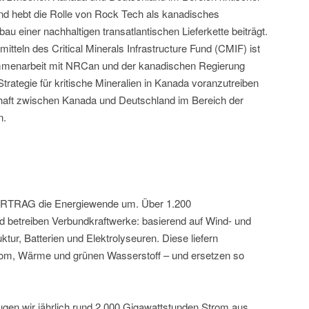
nd hebt die Rolle von Rock Tech als kanadisches
 einer nachhaltigen transatlantischen Lieferkette beiträgt.
teln des Critical Minerals Infrastructure Fund (CMIF) ist
ammenarbeit mit NRCan und der kanadischen Regierung
rategie für kritische Mineralien in Kanada voranzutreiben
chaft zwischen Kanada und Deutschland im Bereich der
n.
NERTRAG die Energiewende um. Über 1.200
nd betreiben Verbundkraftwerke: basierend auf Wind- und
ktur, Batterien und Elektrolyseuren. Diese liefern
trom, Wärme und grünen Wasserstoff – und ersetzen so
gen wir jährlich rund 2.000 Gigawattstunden Strom aus