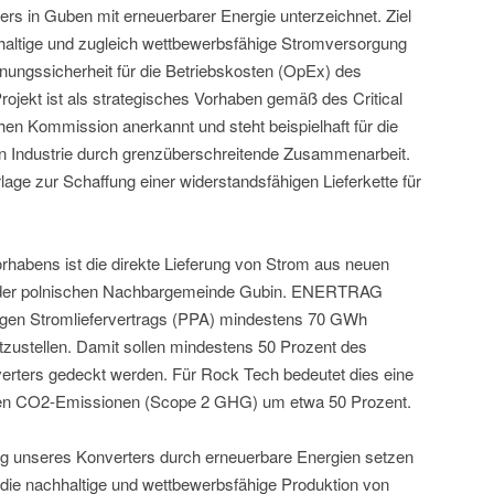
ers in Guben mit erneuerbarer Energie unterzeichnet. Ziel
chhaltige und zugleich wettbewerbsfähige Stromversorgung
anungssicherheit für die Betriebskosten (OpEx) des
rojekt ist als strategisches Vorhaben gemäß des Critical
en Kommission anerkannt und steht beispielhaft für die
n Industrie durch grenzüberschreitende Zusammenarbeit.
lage zur Schaffung einer widerstandsfähigen Lieferkette für
habens ist die direkte Lieferung von Strom aus neuen
n der polnischen Nachbargemeinde Gubin. ENERTRAG
ftigen Stromliefervertrags (PPA) mindestens 70 GWh
tzustellen. Damit sollen mindestens 50 Prozent des
erters gedeckt werden. Für Rock Tech bedeutet dies eine
ekten CO2-Emissionen (Scope 2 GHG) um etwa 50 Prozent.
ng unseres Konverters durch erneuerbare Energien setzen
r die nachhaltige und wettbewerbsfähige Produktion von