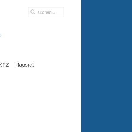
s
KFZ
Hausrat