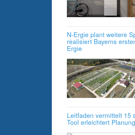
N-Ergie plant weitere 
realisiert Bayerns erst
Ergie
Leitfaden vermittelt 1
Tool erleichtert Planun