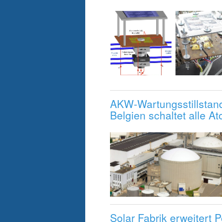
AKW-Wartungsstillstand
Belgien schaltet alle A
Solar Fabrik erweitert P