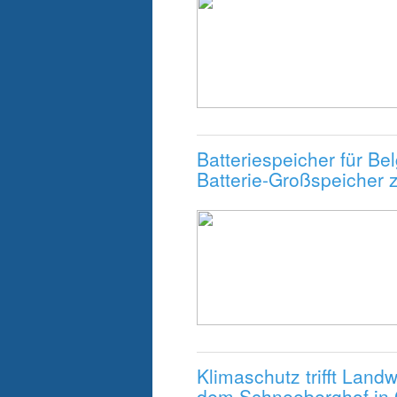
Batteriespeicher für Be
Batterie-Großspeicher z
Klimaschutz trifft Lan
dem Schneeberghof in G