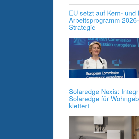
EU setzt auf Kern- und
Arbeitsprogramm 2026-
Strategie
Solaredge Nexis: Integ
Solaredge für Wohngebä
klettert