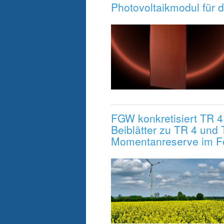
Photovoltaikmodul für
FGW konkretisiert TR 4
Beiblätter zu TR 4 und T
Momentanreserve im F