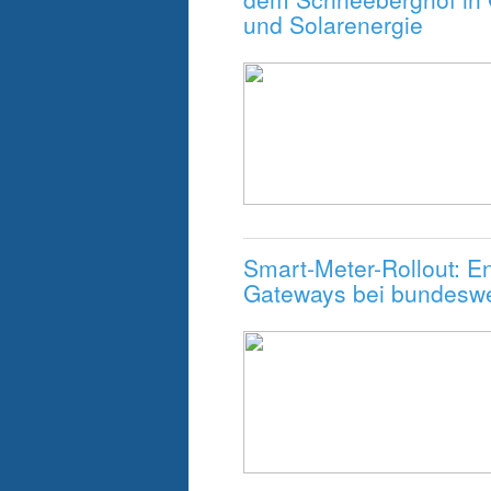
und Solarenergie
Smart-Meter-Rollout: En
Gateways bei bundeswe